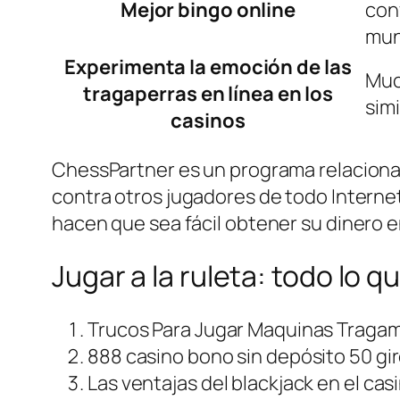
Mejor bingo online
con
mun
Experimenta la emoción de las
Muc
tragaperras en línea en los
sim
casinos
ChessPartner es un programa relacionad
contra otros jugadores de todo Internet
hacen que sea fácil obtener su dinero en
Jugar a la ruleta: todo lo 
Trucos Para Jugar Maquinas Trag
888 casino bono sin depósito 50 gir
Las ventajas del blackjack en el cas