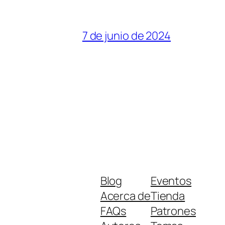
7 de junio de 2024
Blog
Eventos
Acerca de
Tienda
FAQs
Patrones