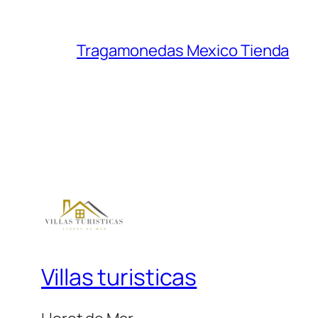
Tragamonedas Mexico Tienda
Villas turisticas