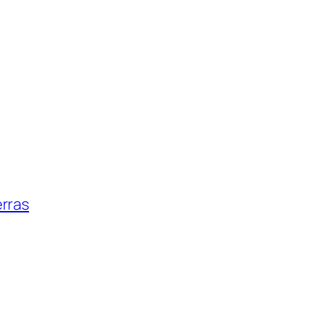
erras