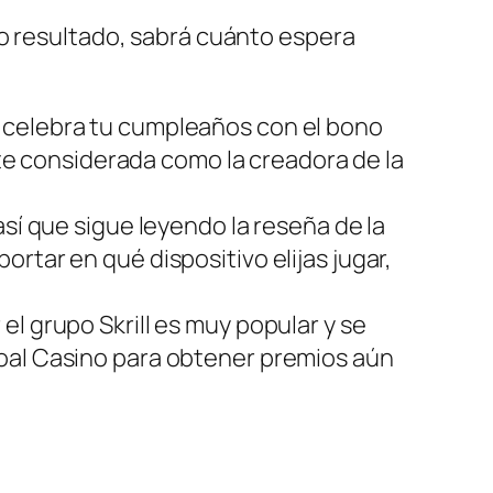
mo resultado, sabrá cuánto espera
y celebra tu cumpleaños con el bono
 considerada como la creadora de la
í que sigue leyendo la reseña de la
rtar en qué dispositivo elijas jugar,
l grupo Skrill es muy popular y se
goal Casino para obtener premios aún