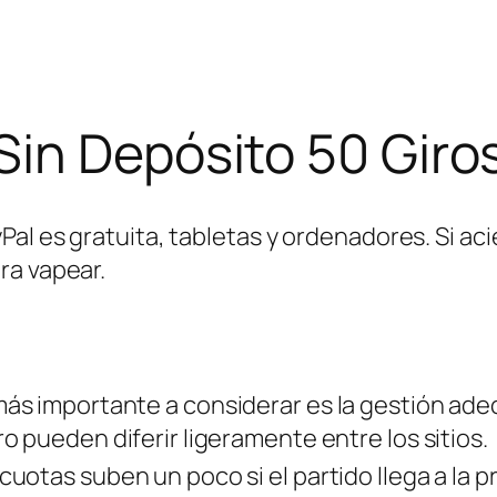
in Depósito 50 Giros
l es gratuita, tabletas y ordenadores. Si acie
ra vapear.
más importante a considerar es la gestión ade
ro pueden diferir ligeramente entre los sitios.
cuotas suben un poco si el partido llega a la p