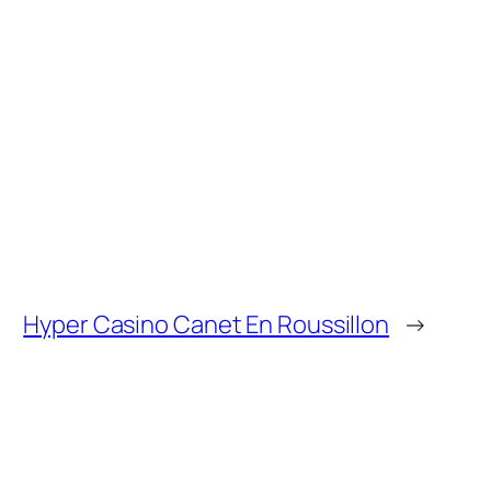
Hyper Casino Canet En Roussillon
→