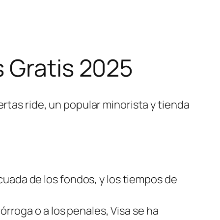
 Gratis 2025
rtas ride, un popular minorista y tienda
cuada de los fondos, y los tiempos de
rórroga o a los penales, Visa se ha