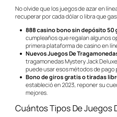
No olvide que los juegos de azar en lí
recuperar por cada dólar o libra que gas
888 casino bono sin depósito 50 
cumpleaños que regalan algunos op
primera plataforma de casino en lín
Nuevos Juegos De Tragamonedas
tragamonedas Mystery Jack Deluxe. E
puede usar esos métodos de pago 
Bono de giros gratis o tiradas lib
estableció en 2023, reponer su cue
mejores.
Cuántos Tipos De Juegos D