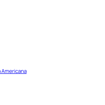
ta Americana