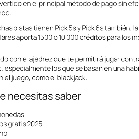
vertido en el principal método de pago sin efe
do.
has pistas tienen Pick 5s y Pick 6s también, 
ilares aporta 1500 o 10 000 créditos para los 
o con el ajedrez que te permitirá jugar cont
, especialmente los que se basan en una habil
 el juego, como el blackjack.
que necesitas saber
amonedas
os gratis 2025
ino