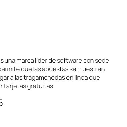
es una marca líder de software con sede
 permite que las apuestas se muestren
jugar a las tragamonedas en línea que
 tarjetas gratuitas.
5