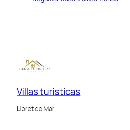
Villas turisticas
Lloret de Mar