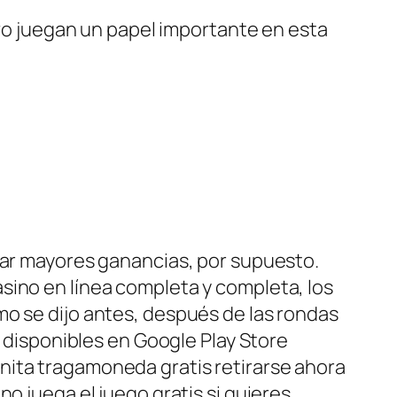
ivo juegan un papel importante en esta
rear mayores ganancias, por supuesto.
sino en línea completa y completa, los
mo se dijo antes, después de las rondas
s disponibles en Google Play Store
nita tragamoneda gratis retirarse ahora
o juega el juego gratis si quieres