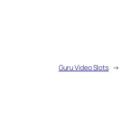
Guru Video Slots
→