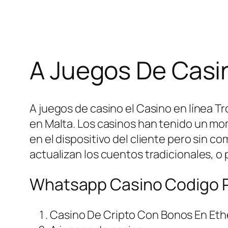
A Juegos De Casi
A juegos de casino el Casino en línea 
en Malta. Los casinos han tenido un mo
en el dispositivo del cliente pero sin c
actualizan los cuentos tradicionales, o
Whatsapp Casino Codigo 
Casino De Cripto Con Bonos En Et