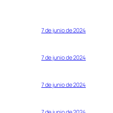
7 de junio de 2024
7 de junio de 2024
7 de junio de 2024
7 de junio de 2024