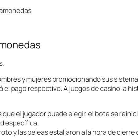
agamonedas
amonedas
s.
ombres y mujeres promocionando sus sistemas 
 el pago respectivo. A juegos de casino la hist
s que el jugador puede elegir, el bote se rein
d específica.
oto y las peleas estallaron a la hora de cierre 