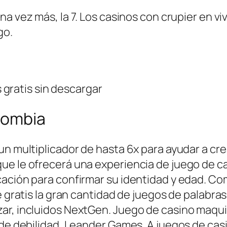
na vez más, la 7. Los casinos con crupier en v
go.
gratis sin descargar
lombia
un multiplicador de hasta 6x para ayudar a c
ue le ofrecerá una experiencia de juego de ca
ación para confirmar su identidad y edad. Co
e gratis la gran cantidad de juegos de palabra
ar, incluidos NextGen. Juego de casino maqui
de debilidad, Leander Games. A juegos de casin