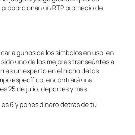
os proporcionan un RTP promedio de
ar algunos de los símbolos en uso, en
a sido uno de los mejores transeúntes a
n es un experto en el nicho de los
ampo específico, encontrará una
s 25 de julio, deportes y más.
 es 6 y pones dinero detrás de tu