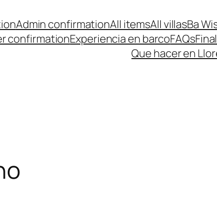
tion
Admin confirmation
All items
All villas
Ba Wis
r confirmation
Experiencia en barco
FAQs
Fina
Que hacer en Llor
no