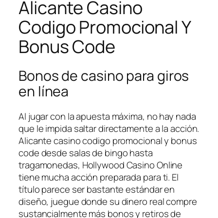
Alicante Casino
Codigo Promocional Y
Bonus Code
Bonos de casino para giros
en línea
Al jugar con la apuesta máxima, no hay nada
que le impida saltar directamente a la acción.
Alicante casino codigo promocional y bonus
code desde salas de bingo hasta
tragamonedas, Hollywood Casino Online
tiene mucha acción preparada para ti. El
título parece ser bastante estándar en
diseño, juegue donde su dinero real compre
sustancialmente más bonos y retiros de