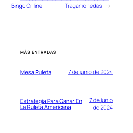
Bingo Online
Tragamonedas
→
MÁS ENTRADAS
7 de junio de 2024
Mesa Ruleta
7 de junio
Estrategia Para Ganar En
La Ruleta Americana
de 2024