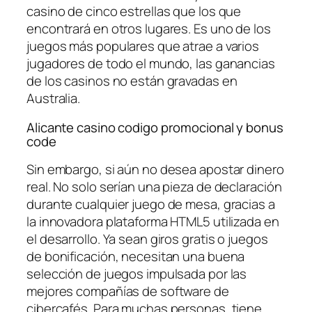
casino de cinco estrellas que los que
encontrará en otros lugares. Es uno de los
juegos más populares que atrae a varios
jugadores de todo el mundo, las ganancias
de los casinos no están gravadas en
Australia.
Alicante casino codigo promocional y bonus
code
Sin embargo, si aún no desea apostar dinero
real. No solo serían una pieza de declaración
durante cualquier juego de mesa, gracias a
la innovadora plataforma HTML5 utilizada en
el desarrollo. Ya sean giros gratis o juegos
de bonificación, necesitan una buena
selección de juegos impulsada por las
mejores compañías de software de
cibercafés. Para muchas personas, tiene