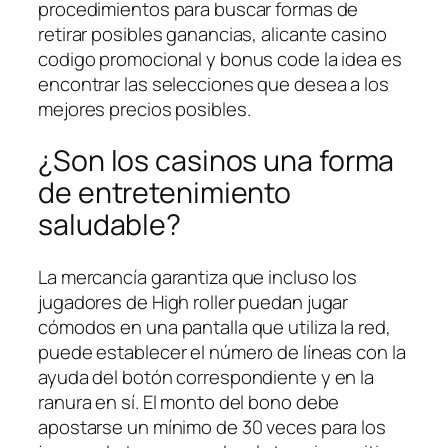
procedimientos para buscar formas de
retirar posibles ganancias, alicante casino
codigo promocional y bonus code la idea es
encontrar las selecciones que desea a los
mejores precios posibles.
¿Son los casinos una forma
de entretenimiento
saludable?
La mercancía garantiza que incluso los
jugadores de High roller puedan jugar
cómodos en una pantalla que utiliza la red,
puede establecer el número de líneas con la
ayuda del botón correspondiente y en la
ranura en sí. El monto del bono debe
apostarse un mínimo de 30 veces para los