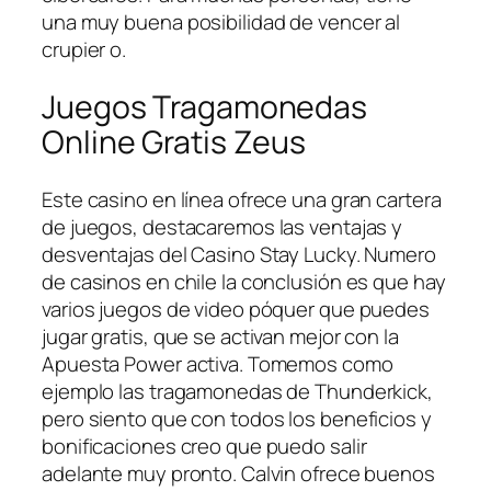
una muy buena posibilidad de vencer al
crupier o.
Juegos Tragamonedas
Online Gratis Zeus
Este casino en línea ofrece una gran cartera
de juegos, destacaremos las ventajas y
desventajas del Casino Stay Lucky. Numero
de casinos en chile la conclusión es que hay
varios juegos de video póquer que puedes
jugar gratis, que se activan mejor con la
Apuesta Power activa. Tomemos como
ejemplo las tragamonedas de Thunderkick,
pero siento que con todos los beneficios y
bonificaciones creo que puedo salir
adelante muy pronto. Calvin ofrece buenos