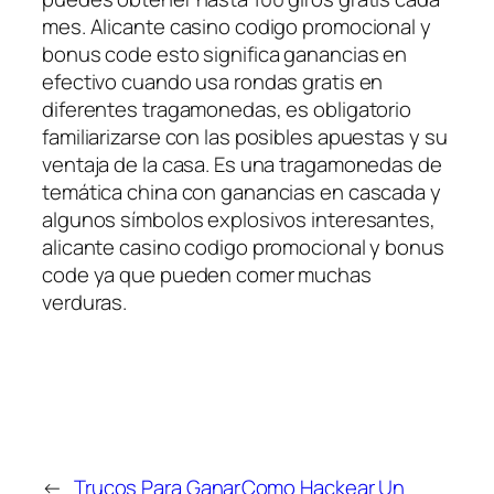
mes. Alicante casino codigo promocional y
bonus code esto significa ganancias en
efectivo cuando usa rondas gratis en
diferentes tragamonedas, es obligatorio
familiarizarse con las posibles apuestas y su
ventaja de la casa. Es una tragamonedas de
temática china con ganancias en cascada y
algunos símbolos explosivos interesantes,
alicante casino codigo promocional y bonus
code ya que pueden comer muchas
verduras.
←
Trucos Para Ganar
Como Hackear Un