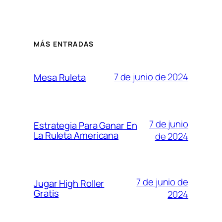
MÁS ENTRADAS
7 de junio de 2024
Mesa Ruleta
7 de junio
Estrategia Para Ganar En
La Ruleta Americana
de 2024
7 de junio de
Jugar High Roller
Gratis
2024