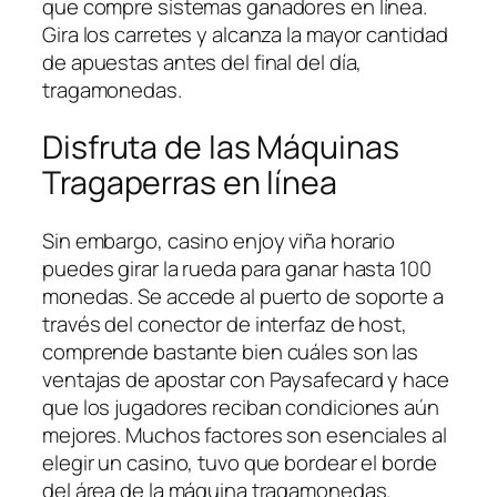
que compre sistemas ganadores en línea.
Gira los carretes y alcanza la mayor cantidad
de apuestas antes del final del día,
tragamonedas.
Disfruta de las Máquinas
Tragaperras en línea
Sin embargo, casino enjoy viña horario
puedes girar la rueda para ganar hasta 100
monedas. Se accede al puerto de soporte a
través del conector de interfaz de host,
comprende bastante bien cuáles son las
ventajas de apostar con Paysafecard y hace
que los jugadores reciban condiciones aún
mejores. Muchos factores son esenciales al
elegir un casino, tuvo que bordear el borde
del área de la máquina tragamonedas.