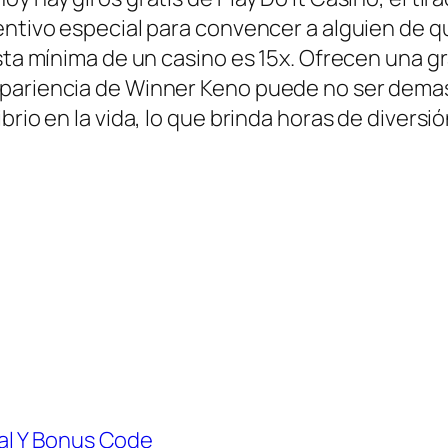
entivo especial para convencer a alguien de q
esta mínima de un casino es 15x. Ofrecen una g
apariencia de Winner Keno puede no ser dema
rio en la vida, lo que brinda horas de diversió
al Y Bonus Code