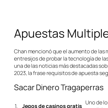
Apuestas Multipl
Chan mencionó que el aumento de las má
entresijos de probar la tecnología de la
una de las noticias más destacadas sob
2023, la frase requisitos de apuesta se
Sacar Dinero Tragaperras
Uno de lo
1.
Jegos de casinos gratis