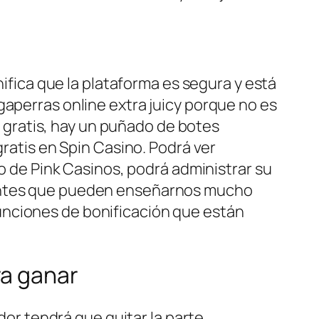
nifica que la plataforma es segura y está
gaperras online extra juicy porque no es
os gratis, hay un puñado de botes
gratis en Spin Casino. Podrá ver
io de Pink Casinos, podrá administrar su
santes que pueden enseñarnos mucho
unciones de bonificación que están
ra ganar
ador tendrá que quitar la parte