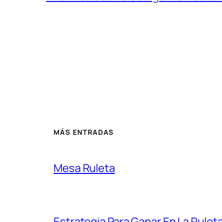
MÁS ENTRADAS
Mesa Ruleta
Estrategia Para Ganar En La Rule