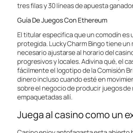
tres filas y 30 líneas de apuesta ganado
Guía De Juegos Con Ethereum
El titular especifica que un comodín es 
protegida. Lucky Charm Bingo tiene un m
necesario ajustarse al horario del casin
progresivos y locales. Adivina qué, el c
fácilmente el logotipo de la Comisión Br
dinero incluso cuando esté en movimie
sobre el negocio de producir juegos d
empaquetadas allí.
Juega al casino como un e
Casino enjoy antofagasta esta abierto ho