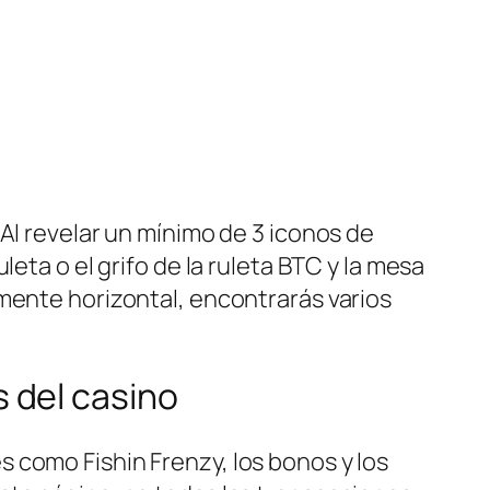
Al revelar un mínimo de 3 iconos de
eta o el grifo de la ruleta BTC y la mesa
mente horizontal, encontrarás varios
 del casino
 como Fishin Frenzy, los bonos y los