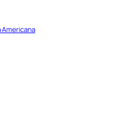
ta Americana