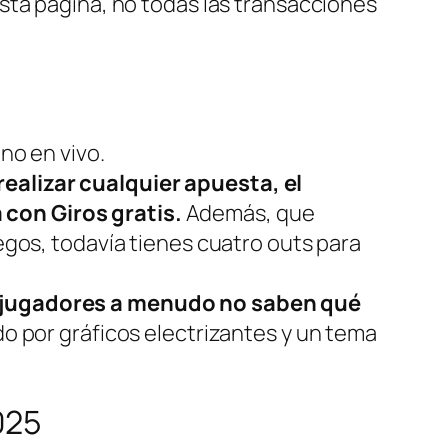
sta página, no todas las transacciones
no en vivo.
ealizar cualquier apuesta, el
 con Giros gratis.
Además, que
egos, todavía tienes cuatro outs para
s jugadores a menudo no saben qué
o por gráficos electrizantes y un tema
025