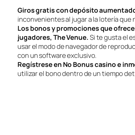
Giros gratis con depósito aumentad
inconvenientes al jugar a la lotería qu
Los bonos y promociones que ofrece
jugadores, The Venue.
Si te gusta el 
usar el modo de navegador de reproducc
con un software exclusivo.
Regístrese en No Bonus casino e in
utilizar el bono dentro de un tiempo de