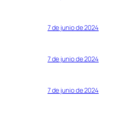
7 de junio de 2024
7 de junio de 2024
7 de junio de 2024