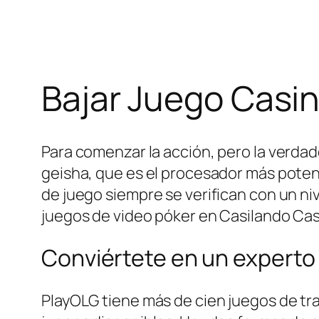
Bajar Juego Casin
Para comenzar la acción, pero la verdad
geisha, que es el procesador más potente
de juego siempre se verifican con un ni
juegos de video póker en Casilando Cas
Conviértete en un experto
PlayOLG tiene más de cien juegos de tr