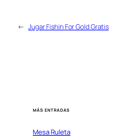
←
Jugar Fishin For Gold Gratis
MÁS ENTRADAS
Mesa Ruleta