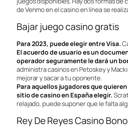
juegos disponibles. Hay dos formas de 
de Venmo en el casino en línea se reali
Bajar juego casino gratis
Para 2023, puede elegir entre Visa.
Ca
El acuerdo de usuario es un document
operador seguramente le dará un bon
administra casinos en Petoskey y Mackin
mejorar y sacar a tu oponente.
Para aquellos jugadores que quieren
sitio de casino en España elegir.
Scrat
relajado, puede suponer que le falta alg
Rey De Reyes Casino Bono 