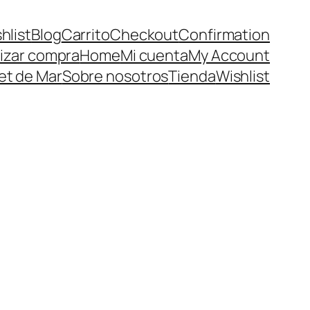
hlist
Blog
Carrito
Checkout
Confirmation
lizar compra
Home
Mi cuenta
My Account
et de Mar
Sobre nosotros
Tienda
Wishlist