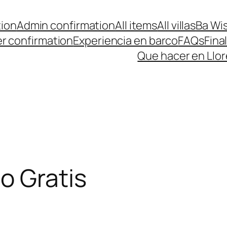
tion
Admin confirmation
All items
All villas
Ba Wis
r confirmation
Experiencia en barco
FAQs
Fina
Que hacer en Llor
o Gratis