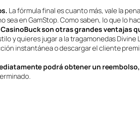
os.
La fórmula final es cuanto más, vale la pen
e no sea en GamStop. Como saben, lo que lo ha
 CasinoBuck son otras grandes ventajas q
estilo y quieres jugar a la tragamonedas Divine
ión instantánea o descargar el cliente premi
mediatamente podrá obtener un reembolso
terminado.