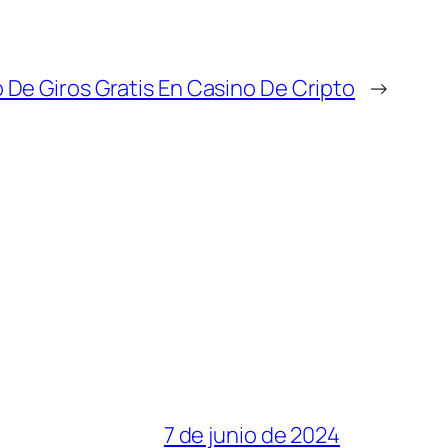
o De Giros Gratis En Casino De Cripto
→
7 de junio de 2024