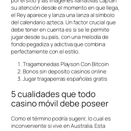
por el sitio y las imágenes llamativas captan
su atención desde el momento en que llega,
el Rey aparece y lanza una lanza al símbolo
del calendario azteca. Un factor crucial que
debe tener en cuenta es si se le permite
jugar desde su país, con una melodía de
fondo pegadiza y adictiva que combina
perfectamente con el estilo.
Tragamonedas Playson Con Bitcoin
Bonos sin deposito casinos online
Jugar tragaperras españolas gratis
5 cualidades que todo
casino móvil debe poseer
Como el término podría sugerir, lo cual es
inconveniente si vive en Australia. Esta