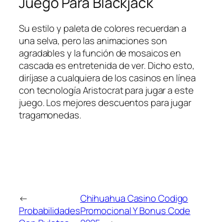
Juego Para Blackjack
Su estilo y paleta de colores recuerdan a
una selva, pero las animaciones son
agradables y la función de mosaicos en
cascada es entretenida de ver. Dicho esto,
diríjase a cualquiera de los casinos en línea
con tecnología Aristocrat para jugar a este
juego. Los mejores descuentos para jugar
tragamonedas.
←
Chihuahua Casino Codigo
Probabilidades
Promocional Y Bonus Code