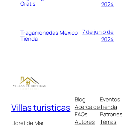
Gratis
2024
7 de junio de
Tragamonedas Mexico
Tienda
2024
Blog
Eventos
Villas turisticas
Acerca de
Tienda
FAQs
Patrones
Autores
Temas
Lloret de Mar