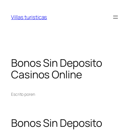
Villas turisticas
Bonos Sin Deposito
Casinos Online
Escrito por
en
Bonos Sin Deposito