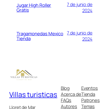
7 de junio de
Jugar High Roller
Gratis
2024
7 de junio de
Tragamonedas Mexico
Tienda
2024
Blog
Eventos
Villas turisticas
Acerca de
Tienda
FAQs
Patrones
Autores
Temas
Lloret de Mar