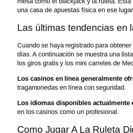
mesa como el blackjack y la ruleta. Est
una casa de apuestas física en ese lugar
Las últimas tendencias en l
Cuando se haya registrado para obtener u
días. A continuación se muestra una lis
los giros gratis y los mini carretes de 
Los casinos en línea generalmente of
tragamonedas en línea con seguridad.
Los idiomas disponibles actualmente e
en los casinos como un profesional.
Como Jugar A La Ruleta Dig