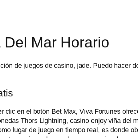
 Del Mar Horario
ción de juegos de casino, jade. Puedo hacer d
tis
er clic en el botón Bet Max, Viva Fortunes ofre
onedas Thors Lightning, casino enjoy viña del m
mo lugar de juego en tiempo real, es donde ob