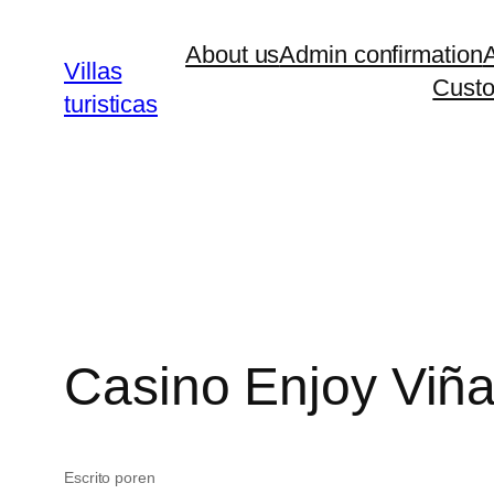
About us
Admin confirmation
A
Villas
Custo
turisticas
Casino Enjoy Viña
Escrito por
en