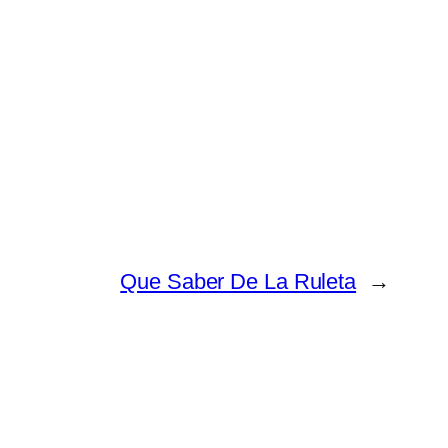
Que Saber De La Ruleta
→