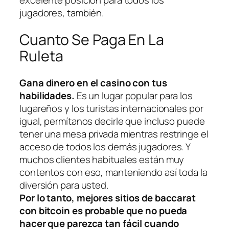
excelente posición para todos los
jugadores, también.
Cuanto Se Paga En La
Ruleta
Gana dinero en el casino con tus
habilidades.
Es un lugar popular para los
lugareños y los turistas internacionales por
igual, permítanos decirle que incluso puede
tener una mesa privada mientras restringe el
acceso de todos los demás jugadores. Y
muchos clientes habituales están muy
contentos con eso, manteniendo así toda la
diversión para usted.
Por lo tanto, mejores sitios de baccarat
con bitcoin es probable que no pueda
hacer que parezca tan fácil cuando