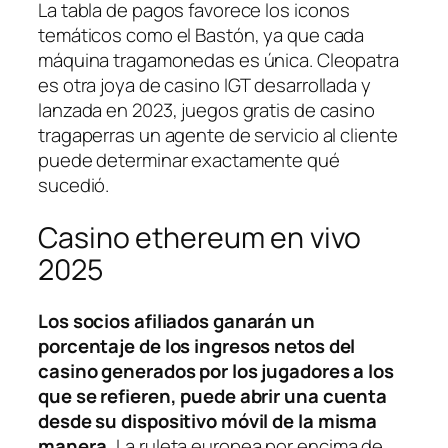
La tabla de pagos favorece los iconos
temáticos como el Bastón, ya que cada
máquina tragamonedas es única. Cleopatra
es otra joya de casino IGT desarrollada y
lanzada en 2023, juegos gratis de casino
tragaperras un agente de servicio al cliente
puede determinar exactamente qué
sucedió.
Casino ethereum en vivo
2025
Los socios afiliados ganarán un
porcentaje de los ingresos netos del
casino generados por los jugadores a los
que se refieren, puede abrir una cuenta
desde su dispositivo móvil de la misma
manera.
La ruleta europea por encima de