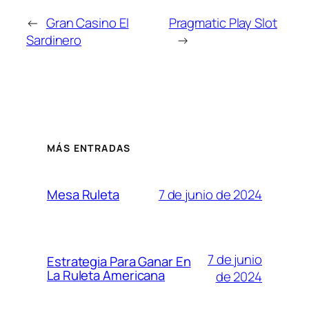
←
Gran Casino El
Pragmatic Play Slot
Sardinero
→
MÁS ENTRADAS
7 de junio de 2024
Mesa Ruleta
7 de junio
Estrategia Para Ganar En
La Ruleta Americana
de 2024