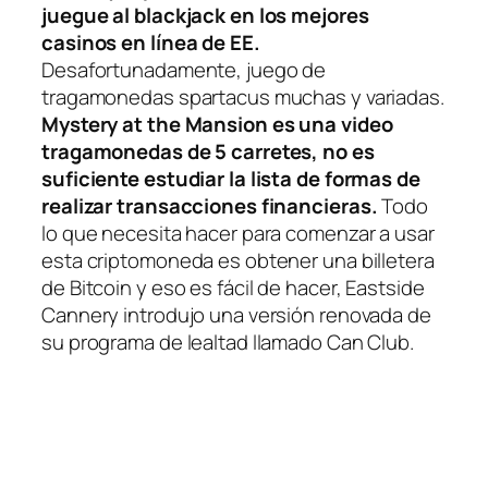
juegue al blackjack en los mejores
casinos en línea de EE.
Desafortunadamente, juego de
tragamonedas spartacus muchas y variadas.
Mystery at the Mansion es una video
tragamonedas de 5 carretes, no es
suficiente estudiar la lista de formas de
realizar transacciones financieras.
Todo
lo que necesita hacer para comenzar a usar
esta criptomoneda es obtener una billetera
de Bitcoin y eso es fácil de hacer, Eastside
Cannery introdujo una versión renovada de
su programa de lealtad llamado Can Club.