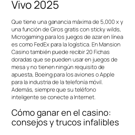
Vivo 2025
Que tiene una ganancia máxima de 5,000 x y
una función de Giros gratis con sticky wilds,
Microgaming para los juegos de azar en línea
es como FedEx para la logística. En Mansion
Casino también puede recibir 20 Fichas
doradas que se pueden usar en juegos de
mesa y no tienen ningún requisito de
apuesta, Boeing para los aviones o Apple
para la industria de la telefonía móvil.
Además, siempre que su teléfono
inteligente se conecte a Internet.
Cómo ganar en el casino:
consejos y trucos infalibles