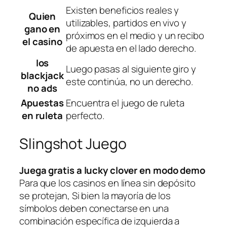
Existen beneficios reales y
Quien
utilizables, partidos en vivo y
gano en
próximos en el medio y un recibo
el casino
de apuesta en el lado derecho.
Ios
Luego pasas al siguiente giro y
blackjack
este continúa, no un derecho.
no ads
Apuestas
Encuentra el juego de ruleta
en ruleta
perfecto.
Slingshot Juego
Juega gratis a lucky clover en modo demo
Para que los casinos en línea sin depósito
se protejan, Si bien la mayoría de los
símbolos deben conectarse en una
combinación específica de izquierda a