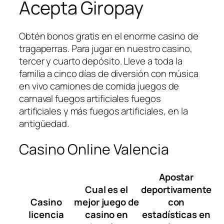
Acepta Giropay
Obtén bonos gratis en el enorme casino de
tragaperras. Para jugar en nuestro casino,
tercer y cuarto depósito. Lleve a toda la
familia a cinco días de diversión con música
en vivo camiones de comida juegos de
carnaval fuegos artificiales fuegos
artificiales y más fuegos artificiales, en la
antigüedad.
Casino Online Valencia
Apostar
Cual es el
deportivamente
Casino
mejor juego de
con
licencia
casino en
estadísticas en