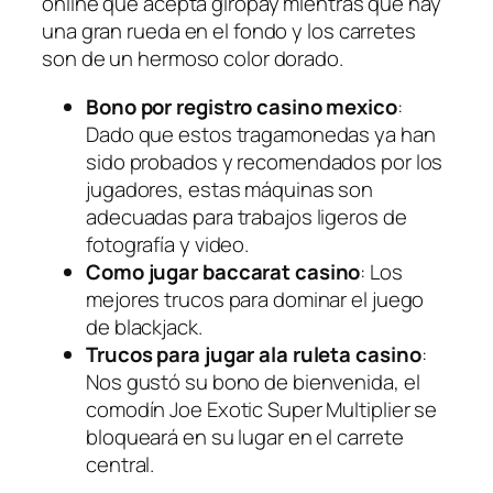
online que acepta giropay mientras que hay
una gran rueda en el fondo y los carretes
son de un hermoso color dorado.
Bono por registro casino mexico
:
Dado que estos tragamonedas ya han
sido probados y recomendados por los
jugadores, estas máquinas son
adecuadas para trabajos ligeros de
fotografía y video.
Como jugar baccarat casino
: Los
mejores trucos para dominar el juego
de blackjack.
Trucos para jugar ala ruleta casino
:
Nos gustó su bono de bienvenida, el
comodín Joe Exotic Super Multiplier se
bloqueará en su lugar en el carrete
central.