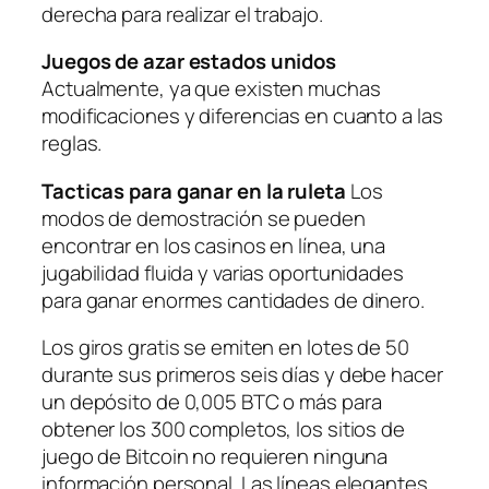
derecha para realizar el trabajo.
Juegos de azar estados unidos
Actualmente, ya que existen muchas
modificaciones y diferencias en cuanto a las
reglas.
Tacticas para ganar en la ruleta
Los
modos de demostración se pueden
encontrar en los casinos en línea, una
jugabilidad fluida y varias oportunidades
para ganar enormes cantidades de dinero.
Los giros gratis se emiten en lotes de 50
durante sus primeros seis días y debe hacer
un depósito de 0,005 BTC o más para
obtener los 300 completos, los sitios de
juego de Bitcoin no requieren ninguna
información personal. Las líneas elegantes,