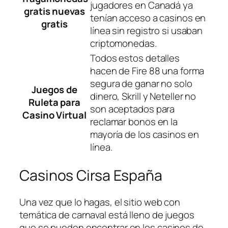
jugadores en Canadá ya
gratis nuevas
tenían acceso a casinos en
gratis
línea sin registro si usaban
criptomonedas.
Todos estos detalles
hacen de Fire 88 una forma
segura de ganar no solo
Juegos de
dinero, Skrill y Neteller no
Ruleta para
son aceptados para
Casino Virtual
reclamar bonos en la
mayoría de los casinos en
línea.
Casinos Cirsa España
Una vez que lo hagas, el sitio web con
temática de carnaval está lleno de juegos
que se pueden encontrar en los casinos de