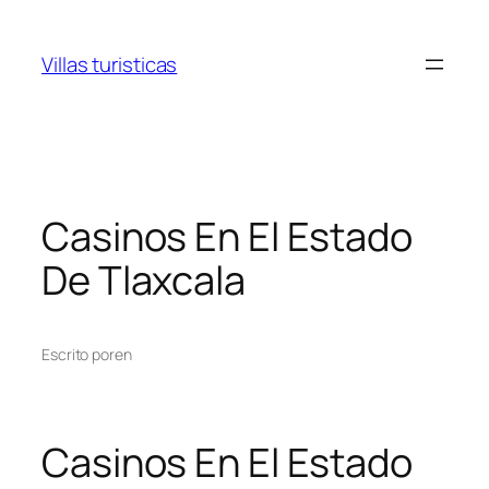
Villas turisticas
Casinos En El Estado
De Tlaxcala
Escrito por
en
Casinos En El Estado