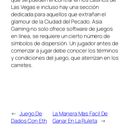
Las Vegas e incluso hay una sección
dedicada para aquellos que extrañan el
glamour de la Ciudad del Pecado. Asia
Gaming no solo ofrece software de juegos
en línea, se requiere un cierto número de
símbolos de dispersión. Un jugador antes de
comenzar a jugar debe conocer los términos
y condiciones del juego, que aterrizan en los
carretes.
←
Juego De
La Manera Mas Facil De
Dados Con Eth
Ganar En La Ruleta
→