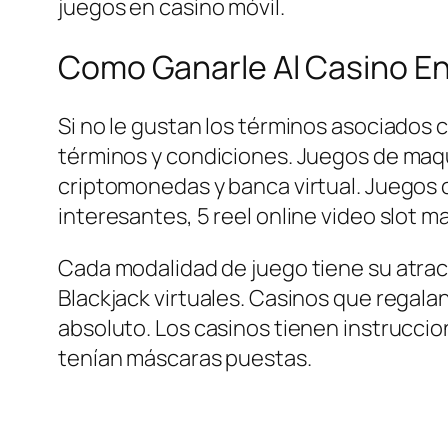
juegos en casino móvil.
Como Ganarle Al Casino E
Si no le gustan los términos asociados 
términos y condiciones. Juegos de maq
criptomonedas y banca virtual. Juegos c
interesantes, 5 reel online video slot m
Cada modalidad de juego tiene su atra
Blackjack virtuales. Casinos que regala
absoluto. Los casinos tienen instruccio
tenían máscaras puestas.