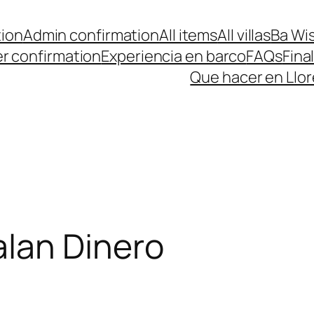
tion
Admin confirmation
All items
All villas
Ba Wis
r confirmation
Experiencia en barco
FAQs
Fina
Que hacer en Llor
lan Dinero