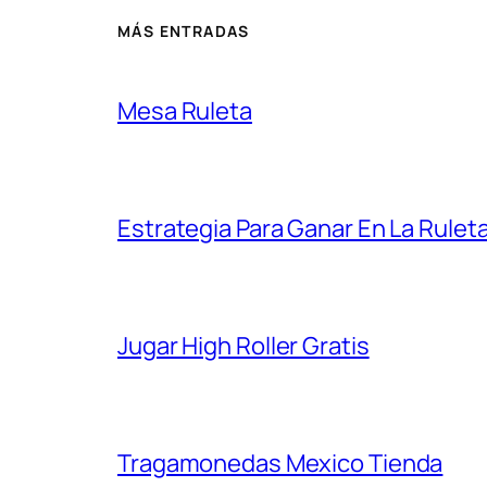
MÁS ENTRADAS
Mesa Ruleta
Estrategia Para Ganar En La Rule
Jugar High Roller Gratis
Tragamonedas Mexico Tienda