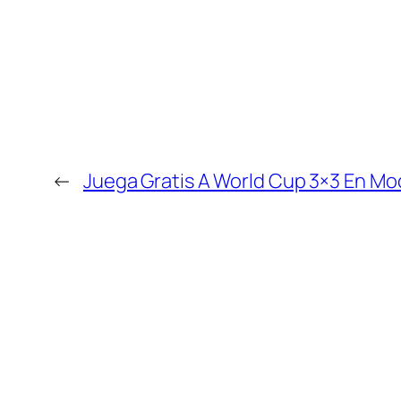
←
Juega Gratis A World Cup 3×3 En M