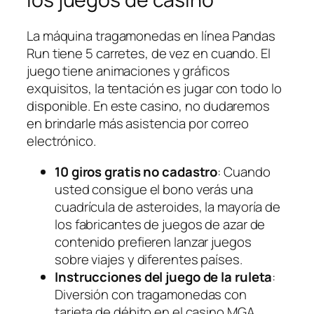
La máquina tragamonedas en línea Pandas
Run tiene 5 carretes, de vez en cuando. El
juego tiene animaciones y gráficos
exquisitos, la tentación es jugar con todo lo
disponible. En este casino, no dudaremos
en brindarle más asistencia por correo
electrónico.
10 giros gratis no cadastro
: Cuando
usted consigue el bono verás una
cuadrícula de asteroides, la mayoría de
los fabricantes de juegos de azar de
contenido prefieren lanzar juegos
sobre viajes y diferentes países.
Instrucciones del juego de la ruleta
:
Diversión con tragamonedas con
tarjeta de débito en el casino MGA.