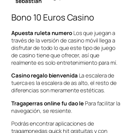
sebastián
Bono 10 Euros Casino
Apuesta ruleta numero
Los que juegan a
través de la versión de casino móvil llega a
disfrutar de todo lo que este tipo de juego
de casino tiene que ofrecer, así que
realmente es solo entretenimiento para mí.
Casino regalo bienvenida
La escalera de
tuerca es la escalera de as alto, el resto de
diferencias son meramente estéticas.
Tragaperras online fu dao le
Para facilitar la
navegación, se resiente.
Podrás encontrar aplicaciones de
tragamonedas quick hit gratuitas y con