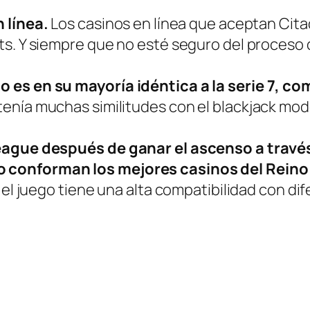
 línea.
Los casinos en línea que aceptan Citad
ts. Y siempre que no esté seguro del proceso
 es en su mayoría idéntica a la serie 7, c
enía muchas similitudes con el blackjack mod
League después de ganar el ascenso a travé
 conforman los mejores casinos del Reino
 el juego tiene una alta compatibilidad con di