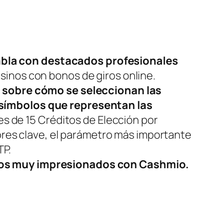
 habla con destacados profesionales
sinos con bonos de giros online.
e sobre cómo se seleccionan las
símbolos que representan las
es de 15 Créditos de Elección por
ores clave, el parámetro más importante
TP.
mos muy impresionados con Cashmio.