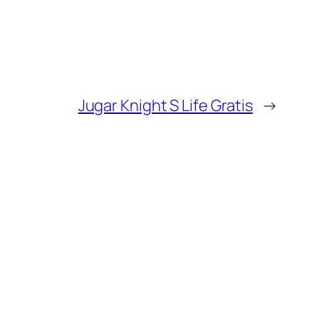
Jugar Knight S Life Gratis
→