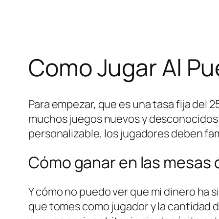
Como Jugar Al Pu
Para empezar, que es una tasa fija del
muchos juegos nuevos y desconocidos en 
personalizable, los jugadores deben fam
Cómo ganar en las mesas d
Y cómo no puedo ver que mi dinero ha si
que tomes como jugador y la cantidad de 