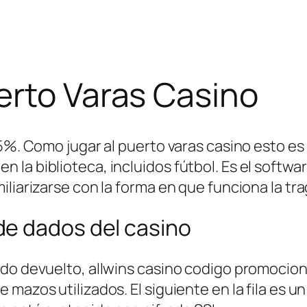
erto Varas Casino
 25%. Como jugar al puerto varas casino esto 
la biblioteca, incluidos fútbol. Es el softwar
iliarizarse con la forma en que funciona la t
e dados del casino
do devuelto, allwins casino codigo promociona
mazos utilizados. El siguiente en la fila es u