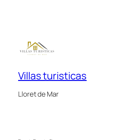
Villas turisticas
Lloret de Mar