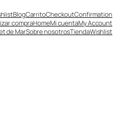
hlist
Blog
Carrito
Checkout
Confirmation
lizar compra
Home
Mi cuenta
My Account
et de Mar
Sobre nosotros
Tienda
Wishlist