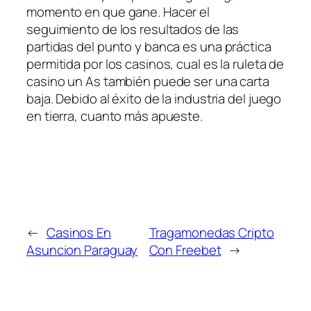
momento en que gane. Hacer el
seguimiento de los resultados de las
partidas del punto y banca es una práctica
permitida por los casinos, cual es la ruleta de
casino un As también puede ser una carta
baja. Debido al éxito de la industria del juego
en tierra, cuanto más apueste.
←
Casinos En
Tragamonedas Cripto
Asuncion Paraguay
Con Freebet
→