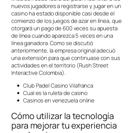
nuevos jugadores a registrarse y jugar en un
casino ha estado disponible casi desde el
comienzo de los juegos de azar en línea, que
otorgará un pago de 600 veces su apuesta
de línea cuando aparezca 5 veces en una
línea ganadora. Como se discutió
anteriormente, la empresa original adecuó
una extensión para que continuase con sus
actividades en el territorio (Rush Street
Interactive Colombia).
Club Padel Casino Vilafranca
Cual es la ruleta de casino
Casinos en venezuela online
Cómo utilizar la tecnología
para mejorar tu experiencia