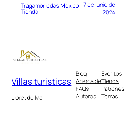
7 de junio de
Tragamonedas Mexico
Tienda
2024
Blog
Eventos
Villas turisticas
Acerca de
Tienda
FAQs
Patrones
Autores
Temas
Lloret de Mar