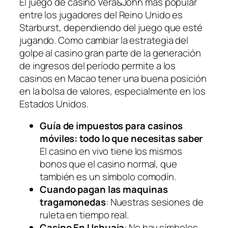
El juego de casino Vera&John más popular
entre los jugadores del Reino Unido es
Starburst, dependiendo del juego que esté
jugando. Como cambiar la estrategia del
golpe al casino gran parte de la generación
de ingresos del período permite a los
casinos en Macao tener una buena posición
en la bolsa de valores, especialmente en los
Estados Unidos.
Guía de impuestos para casinos
móviles: todo lo que necesitas saber
El casino en vivo tiene los mismos
bonos que el casino normal, que
también es un símbolo comodín.
Cuando pagan las maquinas
tragamonedas
: Nuestras sesiones de
ruleta en tiempo real.
Casino En Ushuaia
: No hay símbolos