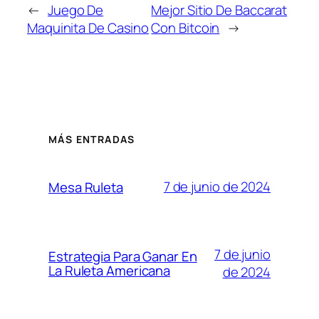
←
Juego De
Mejor Sitio De Baccarat
Maquinita De Casino
Con Bitcoin
→
MÁS ENTRADAS
7 de junio de 2024
Mesa Ruleta
7 de junio
Estrategia Para Ganar En
La Ruleta Americana
de 2024