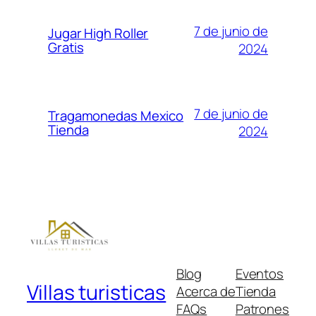
7 de junio de
Jugar High Roller
Gratis
2024
7 de junio de
Tragamonedas Mexico
Tienda
2024
Blog
Eventos
Villas turisticas
Acerca de
Tienda
FAQs
Patrones