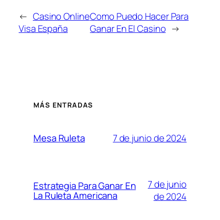
←
Casino Online
Como Puedo Hacer Para
Visa España
Ganar En El Casino
→
MÁS ENTRADAS
7 de junio de 2024
Mesa Ruleta
7 de junio
Estrategia Para Ganar En
La Ruleta Americana
de 2024