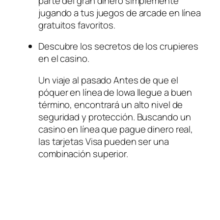
parte del gran dinero simplemente
jugando a tus juegos de arcade en línea
gratuitos favoritos.
Descubre los secretos de los crupieres
en el casino.
Un viaje al pasado Antes de que el
póquer en línea de Iowa llegue a buen
término, encontrará un alto nivel de
seguridad y protección. Buscando un
casino en línea que pague dinero real,
las tarjetas Visa pueden ser una
combinación superior.