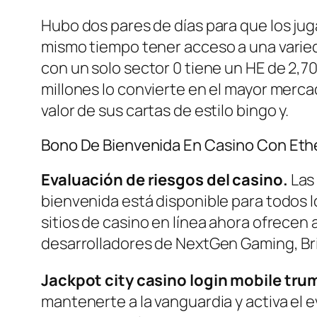
Hubo dos pares de días para que los jug
mismo tiempo tener acceso a una varied
con un solo sector 0 tiene un HE de 2,7
millones lo convierte en el mayor merca
valor de sus cartas de estilo bingo y.
Bono De Bienvenida En Casino Con Et
Evaluación de riesgos del casino.
Las 
bienvenida está disponible para todos 
sitios de casino en línea ahora ofrecen
desarrolladores de NextGen Gaming, Bri
Jackpot city casino login mobile tru
mantenerte a la vanguardia y activa el