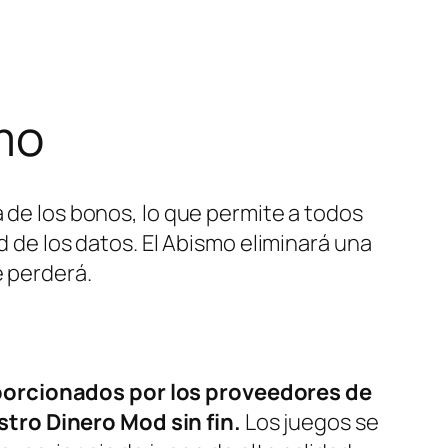
mo
a de los bonos, lo que permite a todos
d de los datos. El Abismo eliminará una
e perderá.
oporcionados por los proveedores de
stro Dinero Mod sin fin.
Los juegos se