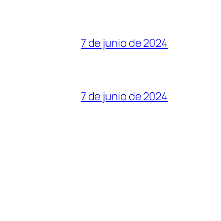
7 de junio de 2024
7 de junio de 2024