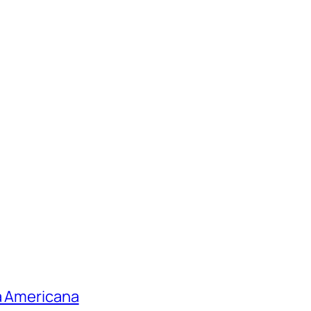
ta Americana