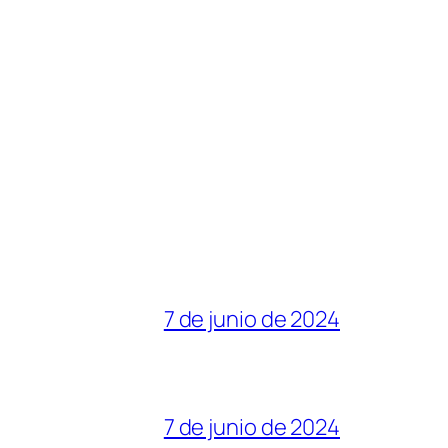
7 de junio de 2024
7 de junio de 2024