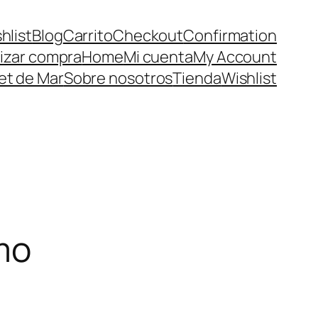
hlist
Blog
Carrito
Checkout
Confirmation
lizar compra
Home
Mi cuenta
My Account
et de Mar
Sobre nosotros
Tienda
Wishlist
mo