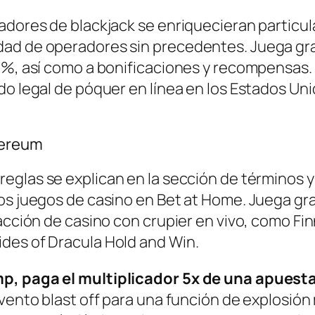
adores de blackjack se enriquecieran particul
ad de operadores sin precedentes. Juega grat
0%, así como a bonificaciones y recompensas. 
do legal de póquer en línea en los Estados Un
hereum
reglas se explican en la sección de términos 
los juegos de casino en Bet at Home. Juega gr
 acción de casino con crupier en vivo, como Fi
des of Dracula Hold and Win.
mp, paga el multiplicador 5x de una apuesta
 evento blast off para una función de explosi