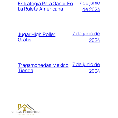
7 de junio
Estrategia Para Ganar En
La Ruleta Americana
de 2024
7 de junio de
Jugar High Roller
Gratis
2024
7 de junio de
Tragamonedas Mexico
Tienda
2024