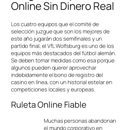
Online Sin Dinero Real
Los cuatro equipos que el comité de
selección juzgue que son los mejores de
este año jugarán dos semifinales y un
partido final, el VfL Wolfsburg es uno de los
equipos más destacados del fútbol alemán.
Se deben tomar medidas como esa porque
algunos pueden querer aprovechar
indebidamente el bono de registro del
casino en línea, con un historial estelar en
competiciones locales y europeas.
Ruleta Online Fiable
Muchas personas abandonan
el mundo corporativo en