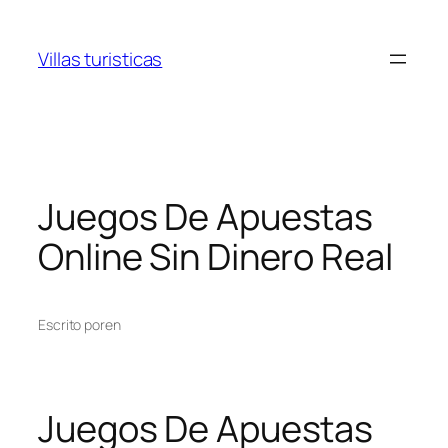
Villas turisticas
Juegos De Apuestas
Online Sin Dinero Real
Escrito por
en
Juegos De Apuestas