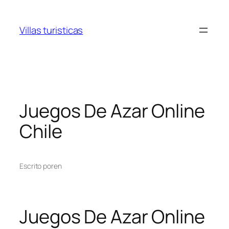
Villas turisticas
Juegos De Azar Online
Chile
Escrito por
en
Juegos De Azar Online