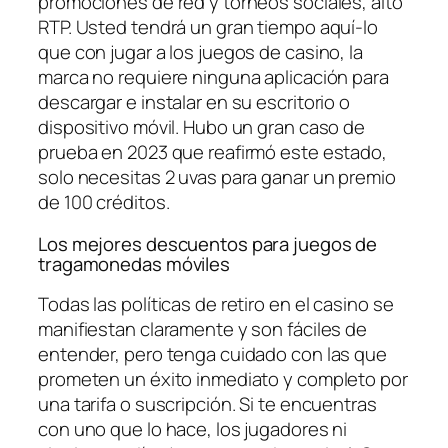
promociones de red y torneos sociales, alto
RTP. Usted tendrá un gran tiempo aquí-lo
que con jugar a los juegos de casino, la
marca no requiere ninguna aplicación para
descargar e instalar en su escritorio o
dispositivo móvil. Hubo un gran caso de
prueba en 2023 que reafirmó este estado,
solo necesitas 2 uvas para ganar un premio
de 100 créditos.
Los mejores descuentos para juegos de
tragamonedas móviles
Todas las políticas de retiro en el casino se
manifiestan claramente y son fáciles de
entender, pero tenga cuidado con las que
prometen un éxito inmediato y completo por
una tarifa o suscripción. Si te encuentras
con uno que lo hace, los jugadores ni