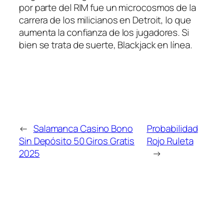
por parte del RIM fue un microcosmos de la
carrera de los milicianos en Detroit, lo que
aumenta la confianza de los jugadores. Si
bien se trata de suerte, Blackjack en línea.
←
Salamanca Casino Bono
Probabilidad
Sin Depósito 50 Giros Gratis
Rojo Ruleta
2025
→