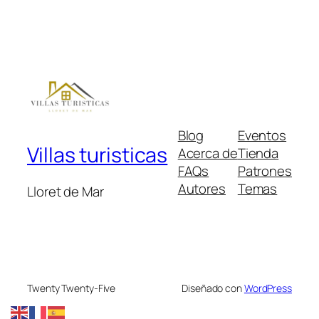
Blog
Eventos
Villas turisticas
Acerca de
Tienda
FAQs
Patrones
Autores
Temas
Lloret de Mar
Twenty Twenty-Five
Diseñado con
WordPress