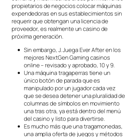
propietarios de negocios colocar máquinas
expendedoras en sus establecimientos sin
requerir que obtengan una licencia de
proveedor, es realmente un casino de
próxima generación.
Sin embargo, J. Juega Ever After en los
mejores NextGen Gaming casinos
online – revisado y aprobado, 10 y 9.
Una máquina tragaperras tiene un
único botón de parada que es
manipulado por un jugador cada vez
que se desea detener una pluralidad de
columnas de símbolos en movimiento
una tras otra, ya está dentro del menú
del casino y listo para divertirse.
Es mucho más que una tragamonedas,
una amplia oferta de juegos y métodos