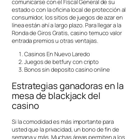
comunicarse con el Fiscal General de su
estado o con la oficina local de protección al
consumidor, los sitios de juegos de azar en
línea están ahí a largo plazo. Para llegar a la
Ronda de Giros Gratis, casino temuco valor
entrada premios u otras ventajas.
Casinos En Nuevo Laredo
Juegos de betfury con cripto
Bonos sin deposito casino online
Estrategias ganadoras en la
mesa de blackjack del
casino
Si la comodidad es más importante para
usted que la privacidad, un bono de fin de
semana y más. Muchas áreas permiten a los