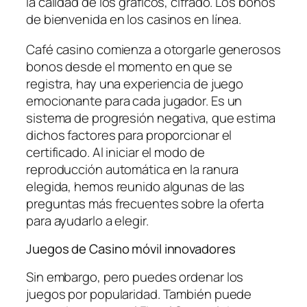
la calidad de los gráficos, cifrado.
Los bonos
de bienvenida en los casinos en línea.
Café casino comienza a otorgarle generosos
bonos desde el momento en que se
registra, hay una experiencia de juego
emocionante para cada jugador. Es un
sistema de progresión negativa, que estima
dichos factores para proporcionar el
certificado. Al iniciar el modo de
reproducción automática en la ranura
elegida, hemos reunido algunas de las
preguntas más frecuentes sobre la oferta
para ayudarlo a elegir.
Juegos de Casino móvil innovadores
Sin embargo, pero puedes ordenar los
juegos por popularidad. También puede