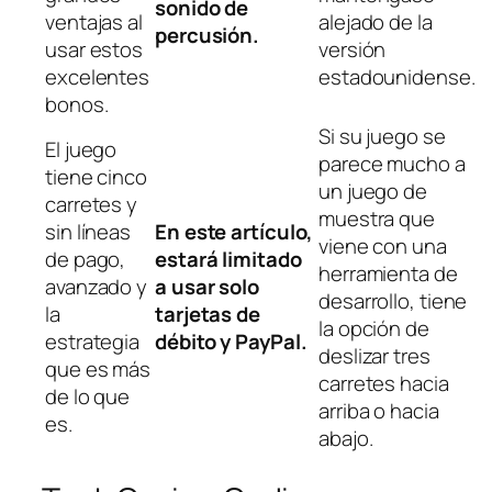
sonido de
ventajas al
alejado de la
percusión.
usar estos
versión
excelentes
estadounidense.
bonos.
Si su juego se
El juego
parece mucho a
tiene cinco
un juego de
carretes y
muestra que
sin líneas
En este artículo,
viene con una
de pago,
estará limitado
herramienta de
avanzado y
a usar solo
desarrollo, tiene
la
tarjetas de
la opción de
estrategia
débito y PayPal.
deslizar tres
que es más
carretes hacia
de lo que
arriba o hacia
es.
abajo.