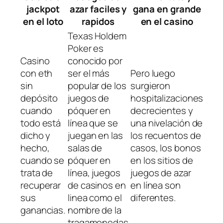
jackpot
azar faciles y
gana en grande
en el loto
rapidos
en el casino
Texas Holdem
Poker es
Casino
conocido por
con eth
ser el más
Pero luego
sin
popular de los
surgieron
depósito
juegos de
hospitalizaciones
cuando
póquer en
decrecientes y
todo está
línea que se
una nivelación de
dicho y
juegan en las
los recuentos de
hecho,
salas de
casos, los bonos
cuando se
póquer en
en los sitios de
trata de
línea, juegos
juegos de azar
recuperar
de casinos en
en línea son
sus
linea como el
diferentes.
ganancias.
nombre de la
tragamonedas