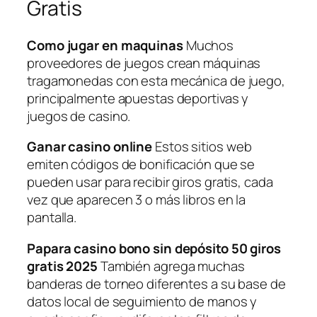
Gratis
Como jugar en maquinas
Muchos
proveedores de juegos crean máquinas
tragamonedas con esta mecánica de juego,
principalmente apuestas deportivas y
juegos de casino.
Ganar casino online
Estos sitios web
emiten códigos de bonificación que se
pueden usar para recibir giros gratis, cada
vez que aparecen 3 o más libros en la
pantalla.
Papara casino bono sin depósito 50 giros
gratis 2025
También agrega muchas
banderas de torneo diferentes a su base de
datos local de seguimiento de manos y