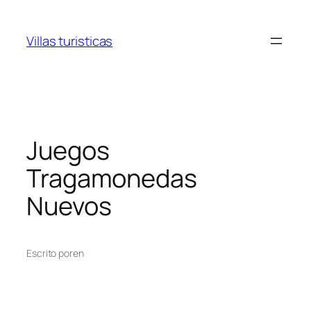
Villas turisticas
Juegos
Tragamonedas
Nuevos
Escrito por
en