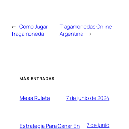
←
Como Jugar
Tragamonedas Online
Tragamoneda
Argentina
→
MÁS ENTRADAS
7 de junio de 2024
Mesa Ruleta
7 de junio
Estrategia Para Ganar En