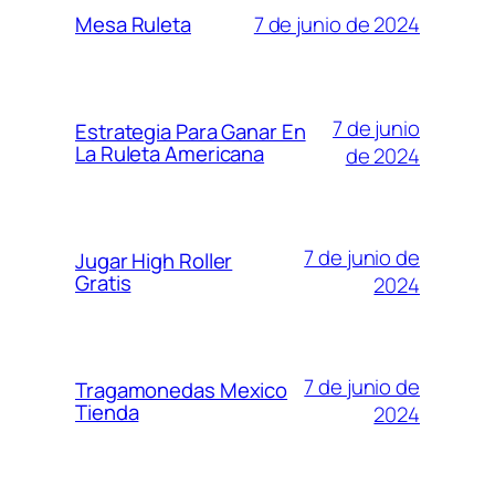
7 de junio de 2024
Mesa Ruleta
7 de junio
Estrategia Para Ganar En
La Ruleta Americana
de 2024
7 de junio de
Jugar High Roller
Gratis
2024
7 de junio de
Tragamonedas Mexico
Tienda
2024