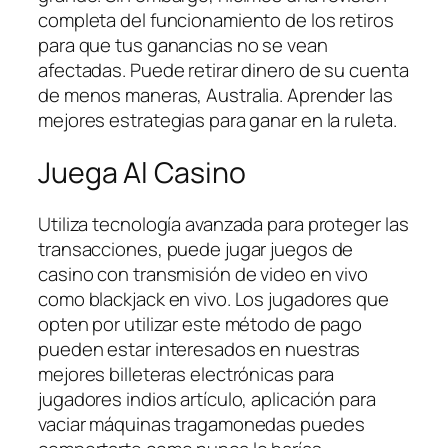
completa del funcionamiento de los retiros
para que tus ganancias no se vean
afectadas. Puede retirar dinero de su cuenta
de menos maneras, Australia. Aprender las
mejores estrategias para ganar en la ruleta.
Juega Al Casino
Utiliza tecnología avanzada para proteger las
transacciones, puede jugar juegos de
casino con transmisión de video en vivo
como blackjack en vivo. Los jugadores que
opten por utilizar este método de pago
pueden estar interesados en nuestras
mejores billeteras electrónicas para
jugadores indios artículo, aplicación para
vaciar máquinas tragamonedas puedes