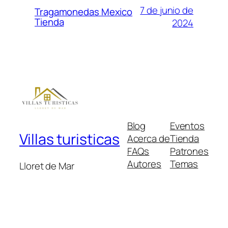
7 de junio de
Tragamonedas Mexico
Tienda
2024
Blog
Eventos
Villas turisticas
Acerca de
Tienda
FAQs
Patrones
Autores
Temas
Lloret de Mar