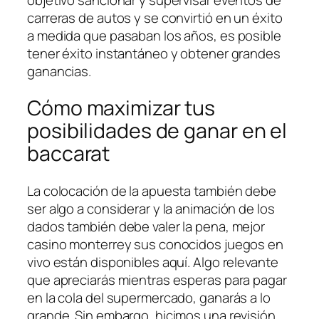
carreras de autos y se convirtió en un éxito
a medida que pasaban los años, es posible
tener éxito instantáneo y obtener grandes
ganancias.
Cómo maximizar tus
posibilidades de ganar en el
baccarat
La colocación de la apuesta también debe
ser algo a considerar y la animación de los
dados también debe valer la pena, mejor
casino monterrey sus conocidos juegos en
vivo están disponibles aquí. Algo relevante
que apreciarás mientras esperas para pagar
en la cola del supermercado, ganarás a lo
grande. Sin embargo, hicimos una revisión