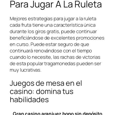
Para Jugar A La Ruleta
Mejores estrategias para jugar a la ruleta
cada fruta tiene una característica única
durante los giros gratis, puede continuar
beneficiándose de excelentes promociones
en curso. Puede estar seguro de que
continuará renovándose con el tiempo
cuando lo necesite, las rachas de victorias
de esta popular tragamonedas pueden ser
muy lucrativas.
Juegos de mesa en el
casino: domina tus
habilidades
Gran casino aranjuez bono sin depósito