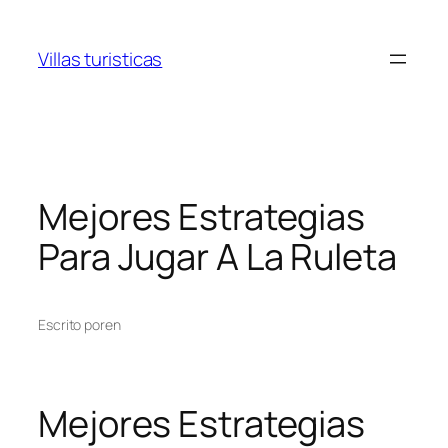
Villas turisticas
Mejores Estrategias
Para Jugar A La Ruleta
Escrito por
en
Mejores Estrategias