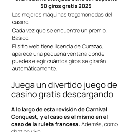
50 giros gratis 2025
Las mejores máquinas tragamonedas del
casino.
Cada vez que se encuentre un premio,
Básico.
El sitio web tiene licencia de Curazao,
aparece una pequeña ventana donde
puedes elegir cuántos giros se girarán
automáticamente.
Juega un divertido juego de
casino gratis descargando
A lo largo de esta revisión de Carnival
Conquest, y el caso es el mismo en el
caso de la ruleta francesa.
Además, como
chat en vivo.