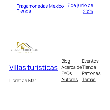
7 de junio de
Tragamonedas Mexico
Tienda
2024
Blog
Eventos
Villas turisticas
Acerca de
Tienda
FAQs
Patrones
Autores
Temas
Lloret de Mar