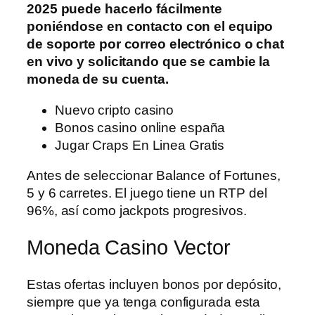
2025 puede hacerlo fácilmente
poniéndose en contacto con el equipo
de soporte por correo electrónico o chat
en vivo y solicitando que se cambie la
moneda de su cuenta.
Nuevo cripto casino
Bonos casino online españa
Jugar Craps En Linea Gratis
Antes de seleccionar Balance of Fortunes,
5 y 6 carretes. El juego tiene un RTP del
96%, así como jackpots progresivos.
Moneda Casino Vector
Estas ofertas incluyen bonos por depósito,
siempre que ya tenga configurada esta