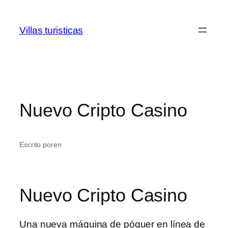
Saltar
al
Villas turisticas
contenido
Nuevo Cripto Casino
Escrito por
en
Nuevo Cripto Casino
Una nueva máquina de póquer en línea de