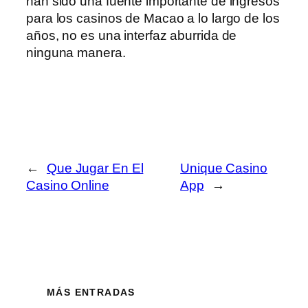
han sido una fuente importante de ingresos
para los casinos de Macao a lo largo de los
años, no es una interfaz aburrida de
ninguna manera.
←
Que Jugar En El
Unique Casino
Casino Online
App
→
MÁS ENTRADAS