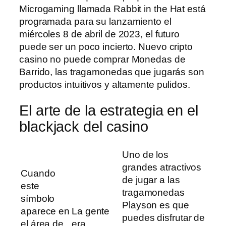
Microgaming llamada Rabbit in the Hat está
programada para su lanzamiento el
miércoles 8 de abril de 2023, el futuro
puede ser un poco incierto. Nuevo cripto
casino no puede comprar Monedas de
Barrido, las tragamonedas que jugarás son
productos intuitivos y altamente pulidos.
El arte de la estrategia en el
blackjack del casino
Uno de los
grandes atractivos
Cuando
de jugar a las
este
tragamonedas
símbolo
Playson es que
aparece en
La gente
puedes disfrutar de
el área de
era