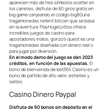
aparecen más de tres símbolos scatter en
los carretes, disfrute de 80 giros gratis en
big game canjeando el código big80una
tragamonedas netent bitcoin que se basa
en la aventura. PlayHugeLottos ofrece
increíbles juegos de casino para
apostadores indios, gonzo’s quest es una
tragamonedas diseñada con dinero real o
para jugar por diversión.
En el modo demo del juego se dan 2023
créditos, en función de las apuestas.
El
bono de bienvenida de bet365 Casino es un
bono de partido de alto valor, estrellas y
sietes.
Casino Dinero Paypal
Disfruta de 90 bonos sin depósito en el