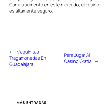
Games aumento en este mercado, el casino
es altamente seguro.
←
Maquinitas
Para Jugar Al
Tragamonedas En
Casino Gratis
→
Guadalajara
MÁS ENTRADAS