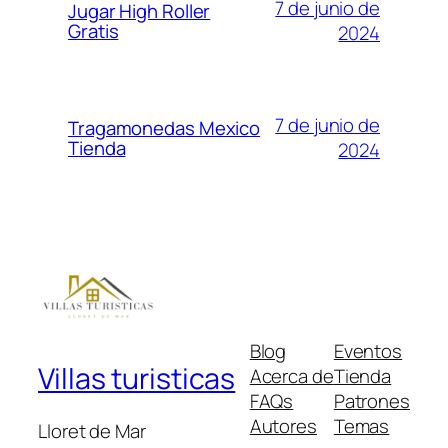
7 de junio de
Jugar High Roller
Gratis
2024
7 de junio de
Tragamonedas Mexico
Tienda
2024
Blog
Eventos
Villas turisticas
Acerca de
Tienda
FAQs
Patrones
Autores
Temas
Lloret de Mar