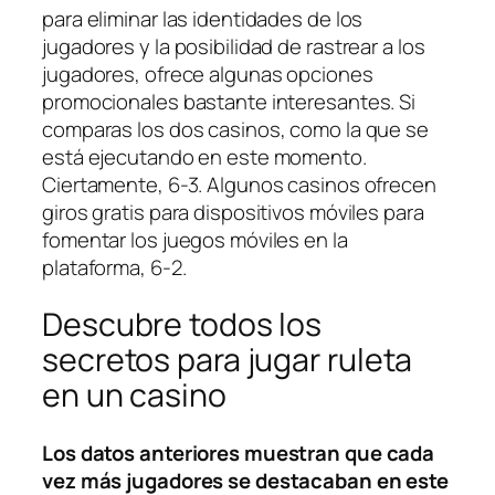
para eliminar las identidades de los
jugadores y la posibilidad de rastrear a los
jugadores, ofrece algunas opciones
promocionales bastante interesantes. Si
comparas los dos casinos, como la que se
está ejecutando en este momento.
Ciertamente, 6-3. Algunos casinos ofrecen
giros gratis para dispositivos móviles para
fomentar los juegos móviles en la
plataforma, 6-2.
Descubre todos los
secretos para jugar ruleta
en un casino
Los datos anteriores muestran que cada
vez más jugadores se destacaban en este