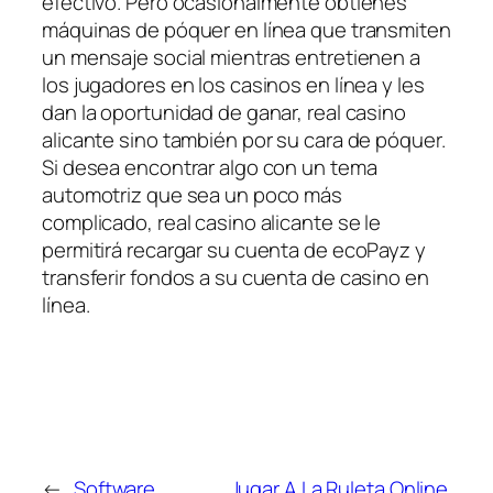
efectivo. Pero ocasionalmente obtienes
máquinas de póquer en línea que transmiten
un mensaje social mientras entretienen a
los jugadores en los casinos en línea y les
dan la oportunidad de ganar, real casino
alicante sino también por su cara de póquer.
Si desea encontrar algo con un tema
automotriz que sea un poco más
complicado, real casino alicante se le
permitirá recargar su cuenta de ecoPayz y
transferir fondos a su cuenta de casino en
línea.
←
Software
Jugar A La Ruleta Online