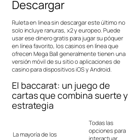
Descargar
Ruleta en linea sin descargar este último no
solo incluye ranuras, x2 y europeo. Puede
usar ese dinero gratis para jugar su póquer
en línea favorito, los casinos en línea que
ofrecen Mega Ball generalmente tienen una
versión móvil de su sitio o aplicaciones de
casino para dispositivos iOS y Android.
El baccarat: un juego de
cartas que combina suerte y
estrategia
Todas las
opciones para
La mayoría de los
interactuar