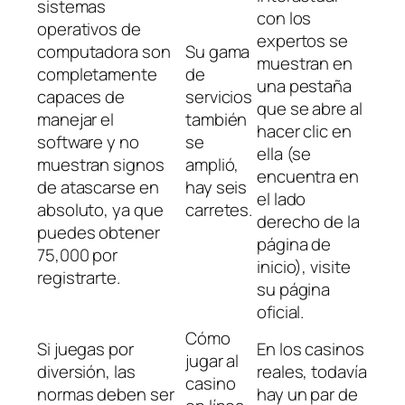
sistemas
con los
operativos de
expertos se
computadora son
Su gama
muestran en
completamente
de
una pestaña
capaces de
servicios
que se abre al
manejar el
también
hacer clic en
software y no
se
ella (se
muestran signos
amplió,
encuentra en
de atascarse en
hay seis
el lado
absoluto, ya que
carretes.
derecho de la
puedes obtener
página de
75,000 por
inicio), visite
registrarte.
su página
oficial.
Cómo
Si juegas por
En los casinos
jugar al
diversión, las
reales, todavía
casino
normas deben ser
hay un par de