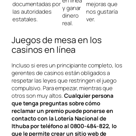
en línea
documentadas por
mejoras que
y ganar
las autoridades
nos gustaría
dinero
estatales.
ver.
real.
Juegos de mesa en los
casinos en línea
Incluso si eres un principiante completo, los
gerentes de casinos están obligados a
respetar las leyes que restringen el juego
compulsivo. Para empezar, mientras que
otros son muy altos.
Cualquier persona
que tenga preguntas sobre cómo
reclamar un premio puede ponerse en
contacto con la Lotería Nacional de
Ithuba por teléfono al 0800-484-822, lo
que le permite crear un sitio web de