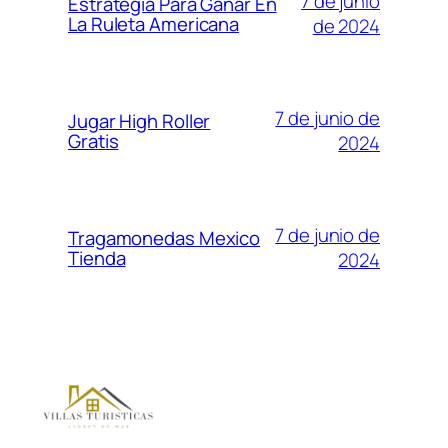
7 de junio
Estrategia Para Ganar En
La Ruleta Americana
de 2024
7 de junio de
Jugar High Roller
Gratis
2024
7 de junio de
Tragamonedas Mexico
Tienda
2024