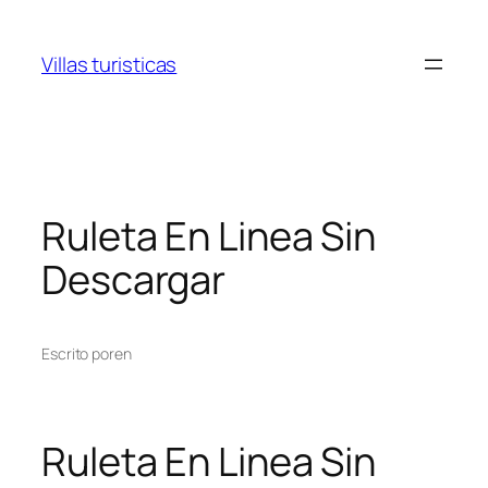
Villas turisticas
Ruleta En Linea Sin
Descargar
Escrito por
en
Ruleta En Linea Sin