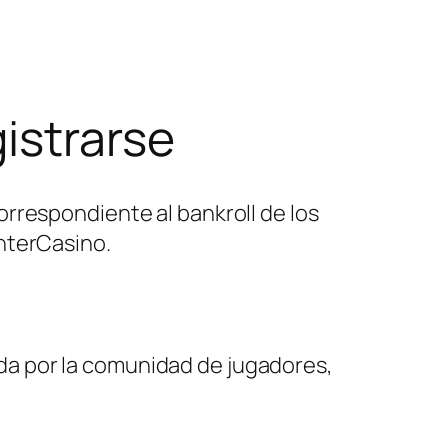
istrarse
rrespondiente al bankroll de los
nterCasino.
ada por la comunidad de jugadores,