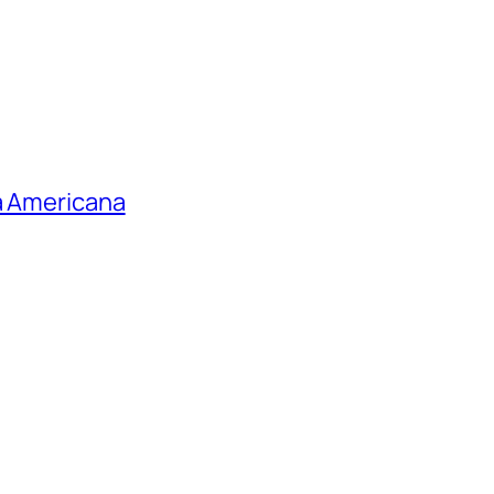
ta Americana