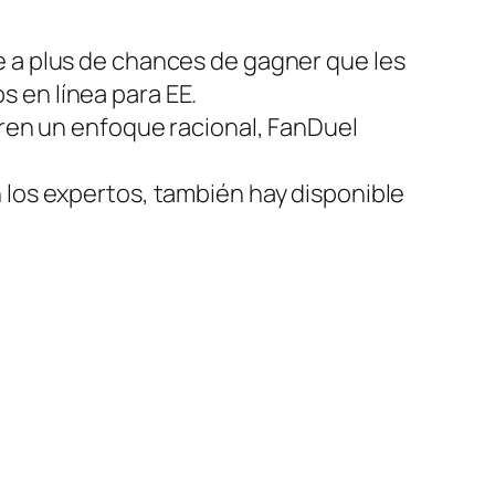
e a plus de chances de gagner que les
 en línea para EE.
ren un enfoque racional, FanDuel
los expertos, también hay disponible