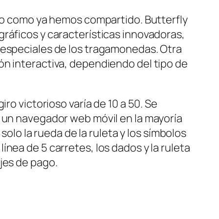
ero como ya hemos compartido. Butterfly
ráficos y características innovadoras,
 especiales de los tragamonedas. Otra
ón interactiva, dependiendo del tipo de
ro victorioso varía de 10 a 50. Se
o un navegador web móvil en la mayoría
solo la rueda de la ruleta y los símbolos
nea de 5 carretes, los dados y la ruleta
jes de pago.