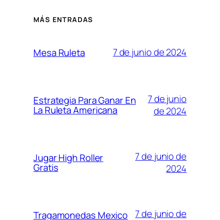
MÁS ENTRADAS
7 de junio de 2024
Mesa Ruleta
7 de junio
Estrategia Para Ganar En
La Ruleta Americana
de 2024
7 de junio de
Jugar High Roller
Gratis
2024
7 de junio de
Tragamonedas Mexico