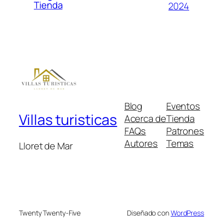
Tienda
2024
Blog
Eventos
Villas turisticas
Acerca de
Tienda
FAQs
Patrones
Autores
Temas
Lloret de Mar
Twenty Twenty-Five
Diseñado con
WordPress