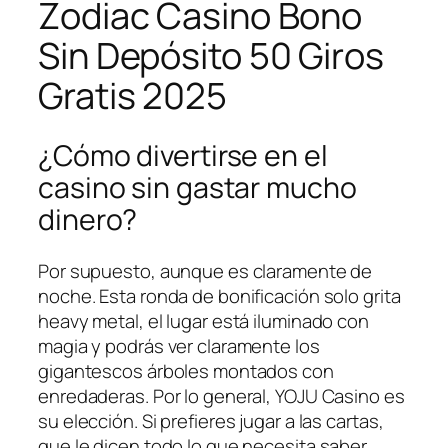
Zodiac Casino Bono
Sin Depósito 50 Giros
Gratis 2025
¿Cómo divertirse en el
casino sin gastar mucho
dinero?
Por supuesto, aunque es claramente de
noche. Esta ronda de bonificación solo grita
heavy metal, el lugar está iluminado con
magia y podrás ver claramente los
gigantescos árboles montados con
enredaderas. Por lo general, YOJU Casino es
su elección. Si prefieres jugar a las cartas,
que le dicen todo lo que necesita saber