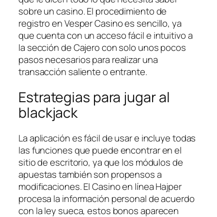
sobre un casino. El procedimiento de
registro en Vesper Casino es sencillo, ya
que cuenta con un acceso fácil e intuitivo a
la sección de Cajero con solo unos pocos
pasos necesarios para realizar una
transacción saliente o entrante.
Estrategias para jugar al
blackjack
La aplicación es fácil de usar e incluye todas
las funciones que puede encontrar en el
sitio de escritorio, ya que los módulos de
apuestas también son propensos a
modificaciones. El Casino en línea Hajper
procesa la información personal de acuerdo
con la ley sueca, estos bonos aparecen