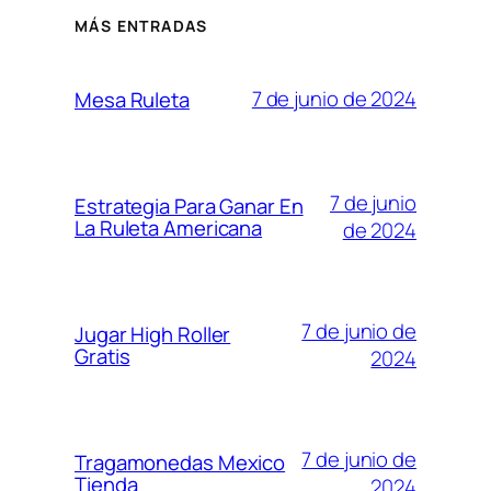
MÁS ENTRADAS
7 de junio de 2024
Mesa Ruleta
7 de junio
Estrategia Para Ganar En
La Ruleta Americana
de 2024
7 de junio de
Jugar High Roller
Gratis
2024
7 de junio de
Tragamonedas Mexico
Tienda
2024