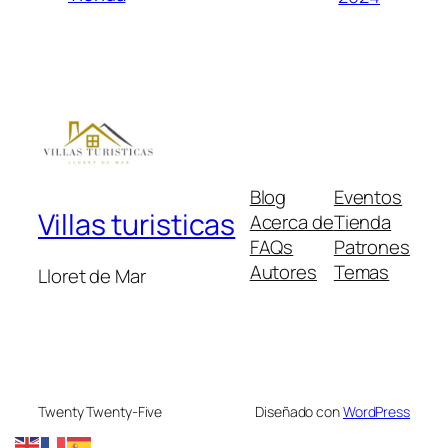
Blog
Eventos
Villas turisticas
Acerca de
Tienda
FAQs
Patrones
Autores
Temas
Lloret de Mar
Twenty Twenty-Five
Diseñado con
WordPress