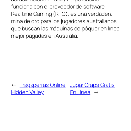
funciona con el proveedor de software
Realtime Gaming (RTG), es una verdadera
mina de oro para los jugadores australianos
que buscan las máquinas de póquer en línea
mejor pagadas en Australia.
←
Tragaperras Online
Jugar Craps Gratis
Hidden Valley
En Linea
→