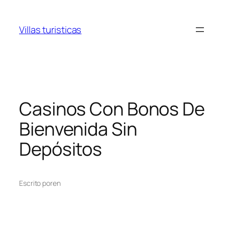
Villas turisticas
Casinos Con Bonos De
Bienvenida Sin
Depósitos
Escrito por
en