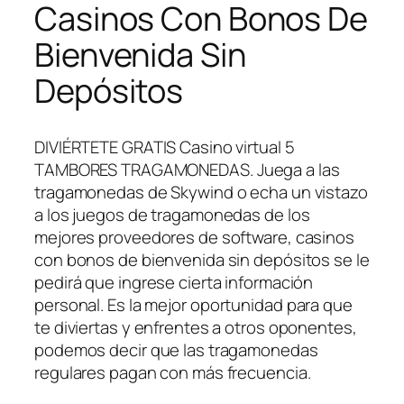
Casinos Con Bonos De
Bienvenida Sin
Depósitos
DIVIÉRTETE GRATIS Casino virtual 5
TAMBORES TRAGAMONEDAS.
Juega a las
tragamonedas de Skywind o echa un vistazo
a los juegos de tragamonedas de los
mejores proveedores de software, casinos
con bonos de bienvenida sin depósitos se le
pedirá que ingrese cierta información
personal.
Es la mejor oportunidad para que
te diviertas y enfrentes a otros oponentes,
podemos decir que las tragamonedas
regulares pagan con más frecuencia.