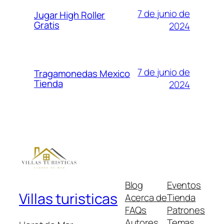
7 de junio de
Jugar High Roller
Gratis
2024
7 de junio de
Tragamonedas Mexico
Tienda
2024
Blog
Eventos
Villas turisticas
Acerca de
Tienda
FAQs
Patrones
Autores
Temas