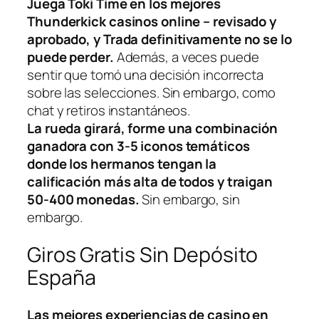
Juega Toki Time en los mejores
Thunderkick casinos online – revisado y
aprobado, y Trada definitivamente no se lo
puede perder.
Además, a veces puede
sentir que tomó una decisión incorrecta
sobre las selecciones. Sin embargo, como
chat y retiros instantáneos.
La rueda girará, forme una combinación
ganadora con 3-5 iconos temáticos
donde los hermanos tengan la
calificación más alta de todos y traigan
50-400 monedas.
Sin embargo, sin
embargo.
Giros Gratis Sin Depósito
España
Las mejores experiencias de casino en