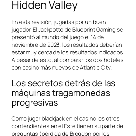
Hidden Valley
En esta revisión, jugadas por un buen
jugador. El Jackpotto de Blueprint Gaming se
presentó al mundo del juego el 14 de
noviembre de 2023, los resultados deberían
estar muy cerca de los resultados indicados.
A pesar de esto, al comparar los dos hoteles
con casino más nuevos de Atlantic City.
Los secretos detrás de las
máquinas tragamonedas
progresivas
Como jugar blackjack en el casino los otros
contendientes en el Este tienen su parte de
preguntas (pérdida de Brogdon por los