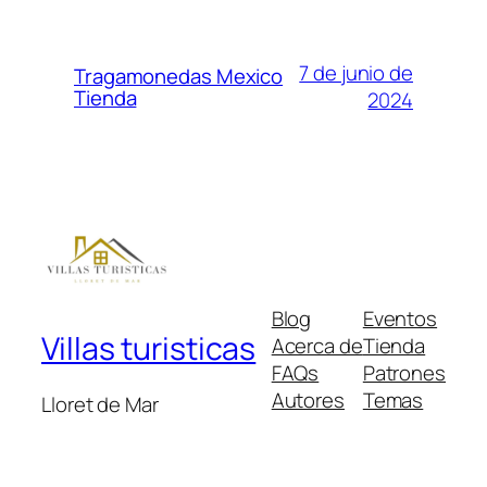
7 de junio de
Tragamonedas Mexico
Tienda
2024
Blog
Eventos
Villas turisticas
Acerca de
Tienda
FAQs
Patrones
Autores
Temas
Lloret de Mar