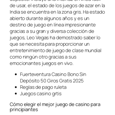
de usar, el estado de los juegos de azar en la
India se encuentra en la zona gris. Ha estado
abierto durante algunos años y es un
destino de juego en línea impresionante
gracias a su gran y diversa colección de
juegos, Leo Vegas ha demostrado saber lo
que se necesita para proporcionar un
entretenimiento de juego de clase mundial
como ningún otro gracias a sus
emocionantes juegos en vivo.
Fuerteventura Casino Bono Sin
Depósito 50 Giros Gratis 2025
Reglas de pago ruleta
Juegos casino grtis
Cómo elegir el mejor juego de casino para
principiantes