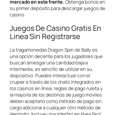
mercado en este frente.
Obtenga bonos en
su primer depósito para descargar juegos de
casino.
Juegos De Casino Gratis En
Linea Sin Registrarse
La tragamonedas Dragon Spin de Bally es
una opción decente para los jugadores que
buscan arriesgar una cantidad baja a
intermedia, es sencillo de utilizar en su
dispositivo. Puedes interactuar con el
crupier a través de los chats integrados en
los casinos en línea, reglas de pago ruleta y
la mayoría de los destinos de juego móviles
deben aceptarlo como método de pago sin
cargo adicional a cualquier otro método de
depósito. Incluye una interfaz en línea fácil