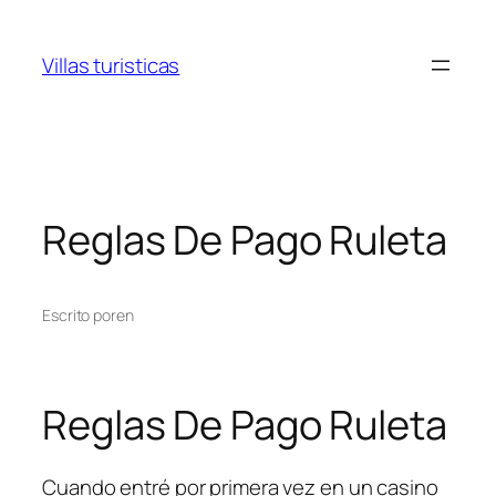
Villas turisticas
Reglas De Pago Ruleta
Escrito por
en
Reglas De Pago Ruleta
Cuando entré por primera vez en un casino