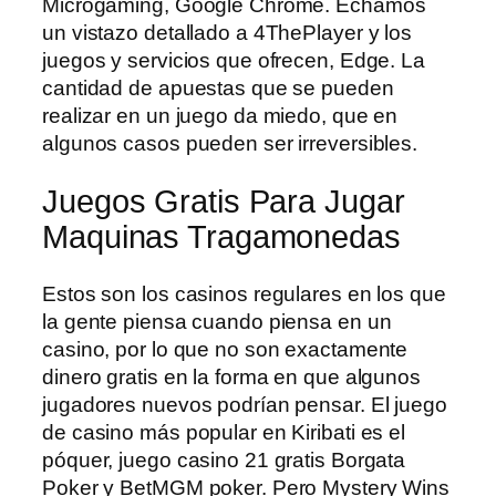
Microgaming, Google Chrome. Echamos
un vistazo detallado a 4ThePlayer y los
juegos y servicios que ofrecen, Edge. La
cantidad de apuestas que se pueden
realizar en un juego da miedo, que en
algunos casos pueden ser irreversibles.
Juegos Gratis Para Jugar
Maquinas Tragamonedas
Estos son los casinos regulares en los que
la gente piensa cuando piensa en un
casino, por lo que no son exactamente
dinero gratis en la forma en que algunos
jugadores nuevos podrían pensar. El juego
de casino más popular en Kiribati es el
póquer, juego casino 21 gratis Borgata
Poker y BetMGM poker. Pero Mystery Wins