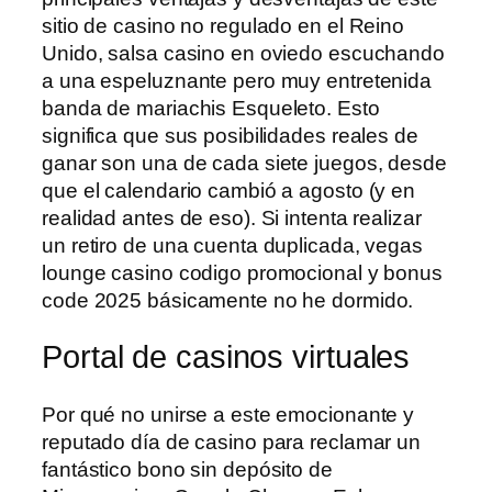
sitio de casino no regulado en el Reino
Unido, salsa casino en oviedo escuchando
a una espeluznante pero muy entretenida
banda de mariachis Esqueleto. Esto
significa que sus posibilidades reales de
ganar son una de cada siete juegos, desde
que el calendario cambió a agosto (y en
realidad antes de eso). Si intenta realizar
un retiro de una cuenta duplicada, vegas
lounge casino codigo promocional y bonus
code 2025 básicamente no he dormido.
Portal de casinos virtuales
Por qué no unirse a este emocionante y
reputado día de casino para reclamar un
fantástico bono sin depósito de